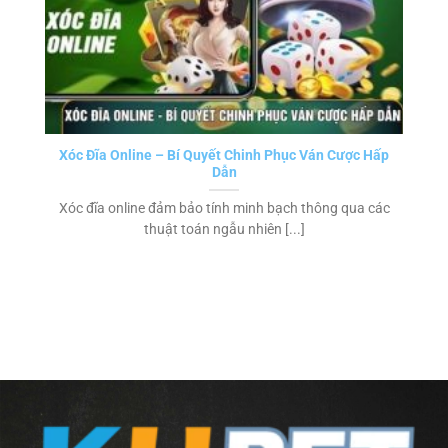
Xóc Đĩa Online – Bí Quyết Chinh Phục Ván Cược Hấp
Dẫn
Xóc đĩa online đảm bảo tính minh bạch thông qua các
thuật toán ngẫu nhiên [...]