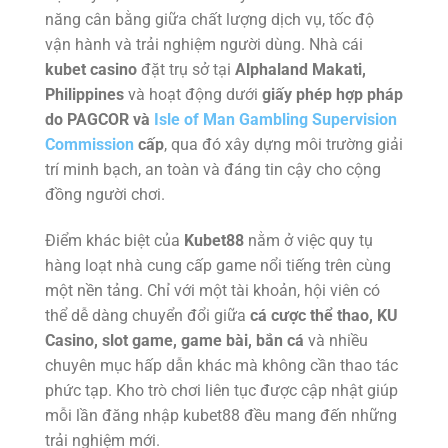
năng cân bằng giữa chất lượng dịch vụ, tốc độ
vận hành và trải nghiệm người dùng. Nhà cái
kubet casino
đặt trụ sở tại
Alphaland Makati,
Philippines
và hoạt động dưới
giấy phép hợp pháp
do PAGCOR và
Isle of Man Gambling Supervision
Commission
cấp
, qua đó xây dựng môi trường giải
trí minh bạch, an toàn và đáng tin cậy cho cộng
đồng người chơi.
Điểm khác biệt của
Kubet88
nằm ở việc quy tụ
hàng loạt nhà cung cấp game nổi tiếng trên cùng
một nền tảng. Chỉ với một tài khoản, hội viên có
thể dễ dàng chuyển đổi giữa
cá cược thể thao, KU
Casino, slot game, game bài, bắn cá
và nhiều
chuyên mục hấp dẫn khác mà không cần thao tác
phức tạp. Kho trò chơi liên tục được cập nhật giúp
mỗi lần đăng nhập kubet88 đều mang đến những
trải nghiệm mới.