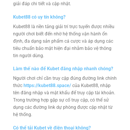
giải đáp chi tiết và cập nhật.
Kubet88 có uy tín không?
Kubet88 là nền tảng giải trí trực tuyến được nhiều
người chơi biết đến nhờ hệ thống vận hành ổn
định, đa dạng sản phẩm cá cược và áp dụng các
tiêu chuẩn bảo mật hiện đại nhằm bảo vệ thông
tin người dùng.
Làm thế nào để Kubet đăng nhập nhanh chóng?
Người chơi chỉ cần truy cập đúng đường link chính
thức
https://kubet88.space/
của Kubet88, nhập
tên đăng nhập và mật khẩu để truy cập tài khoản.
Trong trường hợp gặp sự cố truy cập, có thể sử
dụng các đường link dự phòng được cập nhật từ
hệ thống.
Có thể tải Kubet về điện thoại không?