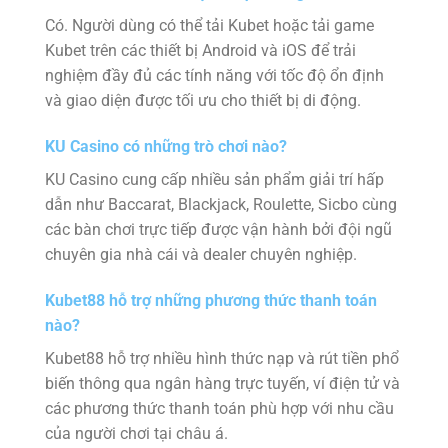
Có. Người dùng có thể tải Kubet hoặc tải game
Kubet trên các thiết bị Android và iOS để trải
nghiệm đầy đủ các tính năng với tốc độ ổn định
và giao diện được tối ưu cho thiết bị di động.
KU Casino có những trò chơi nào?
KU Casino cung cấp nhiều sản phẩm giải trí hấp
dẫn như Baccarat, Blackjack, Roulette, Sicbo cùng
các bàn chơi trực tiếp được vận hành bởi đội ngũ
chuyên gia nhà cái và dealer chuyên nghiệp.
Kubet88 hỗ trợ những phương thức thanh toán
nào?
Kubet88 hỗ trợ nhiều hình thức nạp và rút tiền phổ
biến thông qua ngân hàng trực tuyến, ví điện tử và
các phương thức thanh toán phù hợp với nhu cầu
của người chơi tại châu á.