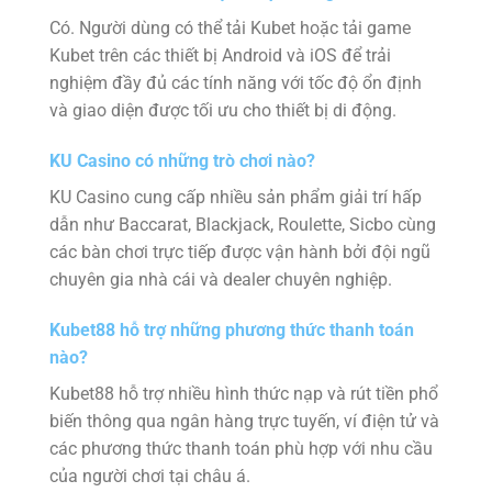
Có. Người dùng có thể tải Kubet hoặc tải game
Kubet trên các thiết bị Android và iOS để trải
nghiệm đầy đủ các tính năng với tốc độ ổn định
và giao diện được tối ưu cho thiết bị di động.
KU Casino có những trò chơi nào?
KU Casino cung cấp nhiều sản phẩm giải trí hấp
dẫn như Baccarat, Blackjack, Roulette, Sicbo cùng
các bàn chơi trực tiếp được vận hành bởi đội ngũ
chuyên gia nhà cái và dealer chuyên nghiệp.
Kubet88 hỗ trợ những phương thức thanh toán
nào?
Kubet88 hỗ trợ nhiều hình thức nạp và rút tiền phổ
biến thông qua ngân hàng trực tuyến, ví điện tử và
các phương thức thanh toán phù hợp với nhu cầu
của người chơi tại châu á.