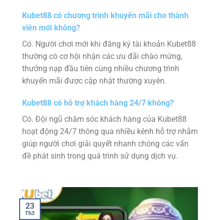
Kubet88 có chương trình khuyến mãi cho thành
viên mới không?
Có. Người chơi mới khi đăng ký tài khoản Kubet88
thường có cơ hội nhận các ưu đãi chào mừng,
thưởng nạp đầu tiên cùng nhiều chương trình
khuyến mãi được cập nhật thường xuyên.
Kubet88 có hỗ trợ khách hàng 24/7 không?
Có. Đội ngũ chăm sóc khách hàng của Kubet88
hoạt động 24/7 thông qua nhiều kênh hỗ trợ nhằm
giúp người chơi giải quyết nhanh chóng các vấn
đề phát sinh trong quá trình sử dụng dịch vụ.
23
Th3
T