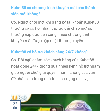
Kubet88 có chương trình khuyến mãi cho thành
viên mới không?
Có. Người chơi mới khi đăng ký tài khoản Kubet88
thường có cơ hội nhận các ưu đãi chào mừng,
thưởng nạp đầu tiên cùng nhiều chương trình
khuyến mãi được cập nhật thường xuyên.
Kubet88 có hỗ trợ khách hàng 24/7 không?
Có. Đội ngũ chăm sóc khách hàng của Kubet88
hoạt động 24/7 thông qua nhiều kênh hỗ trợ nhằm
giúp người chơi giải quyết nhanh chóng các vấn
đề phát sinh trong quá trình sử dụng dịch vụ.
23
Th3
T