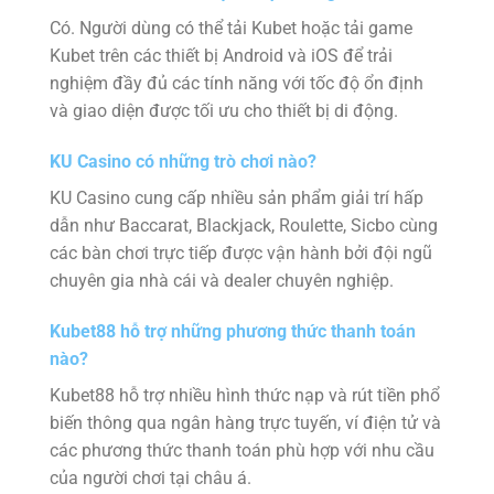
Có. Người dùng có thể tải Kubet hoặc tải game
Kubet trên các thiết bị Android và iOS để trải
nghiệm đầy đủ các tính năng với tốc độ ổn định
và giao diện được tối ưu cho thiết bị di động.
KU Casino có những trò chơi nào?
KU Casino cung cấp nhiều sản phẩm giải trí hấp
dẫn như Baccarat, Blackjack, Roulette, Sicbo cùng
các bàn chơi trực tiếp được vận hành bởi đội ngũ
chuyên gia nhà cái và dealer chuyên nghiệp.
Kubet88 hỗ trợ những phương thức thanh toán
nào?
Kubet88 hỗ trợ nhiều hình thức nạp và rút tiền phổ
biến thông qua ngân hàng trực tuyến, ví điện tử và
các phương thức thanh toán phù hợp với nhu cầu
của người chơi tại châu á.