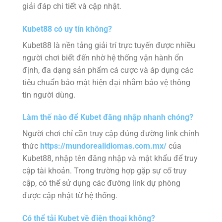
giải đáp chi tiết và cập nhật.
Kubet88 có uy tín không?
Kubet88 là nền tảng giải trí trực tuyến được nhiều
người chơi biết đến nhờ hệ thống vận hành ổn
định, đa dạng sản phẩm cá cược và áp dụng các
tiêu chuẩn bảo mật hiện đại nhằm bảo vệ thông
tin người dùng.
Làm thế nào để Kubet đăng nhập nhanh chóng?
Người chơi chỉ cần truy cập đúng đường link chính
thức
https://mundorealidiomas.com.mx/
của
Kubet88, nhập tên đăng nhập và mật khẩu để truy
cập tài khoản. Trong trường hợp gặp sự cố truy
cập, có thể sử dụng các đường link dự phòng
được cập nhật từ hệ thống.
Có thể tải Kubet về điện thoại không?