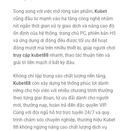
Song song với việc mở rộng sản phẩm,
Kubet
cũng đầu tư mạnh vào hạ tầng công nghệ nhằm
rút ngắn thời gian xử lý giao dịch và nâng cao độ
ổn định của hệ thống. trang chủ PC, phiên bản H5
và ứng dụng di động đều được tối ưu để hoạt
động mượt mà trên nhiều thiết bị, giúp người chơi
truy cập kubet88
nhanh, thao tác thuận tiện và
giải trí liền mạch ở bất kỳ đâu.
Không chỉ tập trung vào chất lượng nền tảng,
Kubet88
còn xây dựng hệ thống phúc lợi dành
riêng cho hội viên với nhiều chương trình thưởng
theo từng giai đoạn, từ ưu đãi dành cho người
mới, thưởng nạp, hoàn trả đến đặc quyền VIP.
Cùng với đội ngũ hỗ trợ trực tuyến 24/7 và quy
trình chăm sóc chuyên nghiệp, thương hiệu Kubet
88 không ngừng nâng cao chất lượng dịch vụ