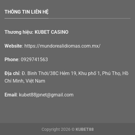
THÔNG TIN LIÊN HỆ
Thương hiệu: KUBET CASINO
Website
:
https://mundorealidiomas.com.mx/
Phone
: 0929741563
Địa chỉ
: Đ. Bình Thới/38C Hẻm 19, Khu phố 1, Phú Thọ, Hồ
Chí Minh, Việt Nam
Email
:
kubet88jpnet@gmail.com
Copyright 2026 ©
KUBET88