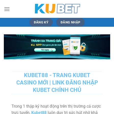
Chuyển
đến
nội
dung
ĐĂNG KÝ
ĐĂNG NHẬP
KUBET88 - TRANG KUBET
CASINO MỚI | LINK ĐĂNG NHẬP
KUBET CHÍNH CHỦ
Trong 1 thập kỷ hoạt động trên thị trường cá cược
trực tuyến,
Kubet88
luôn duy trì sức hút nhờ khả