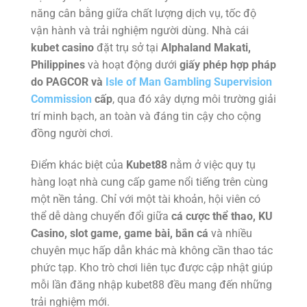
năng cân bằng giữa chất lượng dịch vụ, tốc độ
vận hành và trải nghiệm người dùng. Nhà cái
kubet casino
đặt trụ sở tại
Alphaland Makati,
Philippines
và hoạt động dưới
giấy phép hợp pháp
do PAGCOR và
Isle of Man Gambling Supervision
Commission
cấp
, qua đó xây dựng môi trường giải
trí minh bạch, an toàn và đáng tin cậy cho cộng
đồng người chơi.
Điểm khác biệt của
Kubet88
nằm ở việc quy tụ
hàng loạt nhà cung cấp game nổi tiếng trên cùng
một nền tảng. Chỉ với một tài khoản, hội viên có
thể dễ dàng chuyển đổi giữa
cá cược thể thao, KU
Casino, slot game, game bài, bắn cá
và nhiều
chuyên mục hấp dẫn khác mà không cần thao tác
phức tạp. Kho trò chơi liên tục được cập nhật giúp
mỗi lần đăng nhập kubet88 đều mang đến những
trải nghiệm mới.