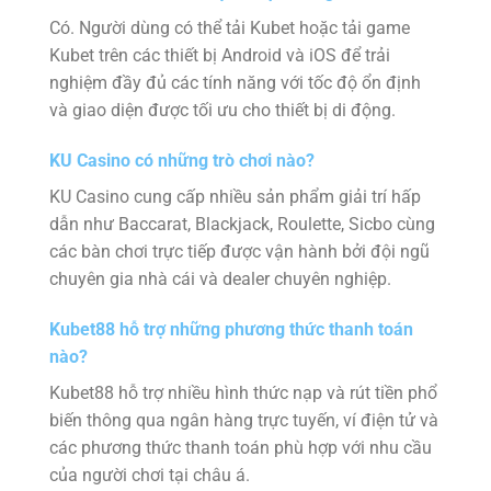
Có. Người dùng có thể tải Kubet hoặc tải game
Kubet trên các thiết bị Android và iOS để trải
nghiệm đầy đủ các tính năng với tốc độ ổn định
và giao diện được tối ưu cho thiết bị di động.
KU Casino có những trò chơi nào?
KU Casino cung cấp nhiều sản phẩm giải trí hấp
dẫn như Baccarat, Blackjack, Roulette, Sicbo cùng
các bàn chơi trực tiếp được vận hành bởi đội ngũ
chuyên gia nhà cái và dealer chuyên nghiệp.
Kubet88 hỗ trợ những phương thức thanh toán
nào?
Kubet88 hỗ trợ nhiều hình thức nạp và rút tiền phổ
biến thông qua ngân hàng trực tuyến, ví điện tử và
các phương thức thanh toán phù hợp với nhu cầu
của người chơi tại châu á.