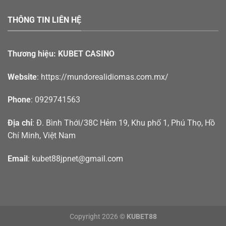
THÔNG TIN LIÊN HỆ
Thương hiệu: KUBET CASINO
Website
:
https://mundorealidiomas.com.mx/
Phone
: 0929741563
Địa chỉ
: Đ. Bình Thới/38C Hẻm 19, Khu phố 1, Phú Thọ, Hồ
Chí Minh, Việt Nam
Email
:
kubet88jpnet@gmail.com
Copyright 2026 ©
KUBET88